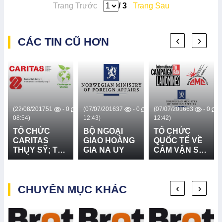
Trang Trước
/ 3
Trang Sau
‹
›
CÁC TIN CŨ HƠN
0
(22/08/2017
51
- 0
(07/07/2016
37
- 0
(07/07/2016
63
- 0
08:54)
12:43)
12:42)
TỔ CHỨC
BỘ NGOẠI
TỔ CHỨC
CARITAS
GIAO HOÀNG
QUỐC TẾ VỀ
THỤY SỸ; TỔ
GIA NA UY
CẤM VẬN SỬ
CHỨC
DỤNG BOM
CHALLENGE
MÌN (ICBL) -
TO CHANGE;
LIÊN MINH
‹
›
SWISS
CHUYÊN MỤC KHÁC
CHỐNG BOM
SOLIDARITY
CHÙM (CMC) -
BỘ NGOẠI
GIAO HOÀNG