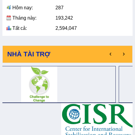
Hôm nay:
287
Tháng này:
193,242
Tất cả:
2,594,047
‹
›
NHÀ TÀI TRỢ