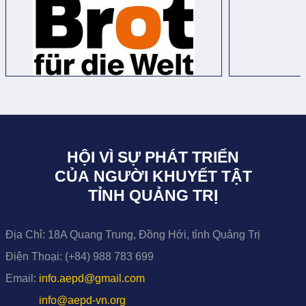
HỘI VÌ SỰ PHÁT TRIỂN
CỦA NGƯỜI KHUYẾT TẬT
TỈNH QUẢNG TRỊ
Địa Chỉ:
18A Quang Trung, Đồng Hới, tỉnh Quảng Trị
Điện Thoại:
(+84) 988 783 699
Email:
info.aepd@gmail.com
info@aepd-vn.org