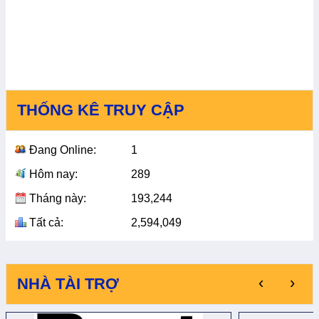
THỐNG KÊ TRUY CẬP
Đang Online:
1
Hôm nay:
289
Tháng này:
193,244
Tất cả:
2,594,049
‹
›
NHÀ TÀI TRỢ