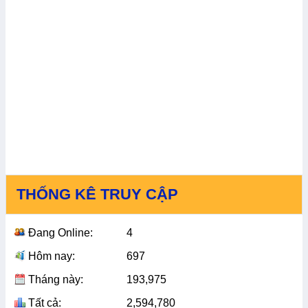
THỐNG KÊ TRUY CẬP
Đang Online:
4
Hôm nay:
697
Tháng này:
193,975
Tất cả:
2,594,780