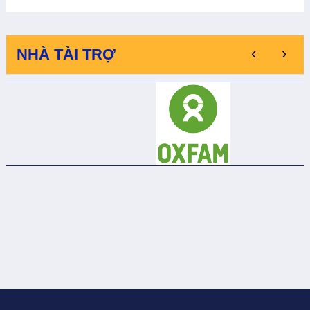
‹
›
NHÀ TÀI TRỢ