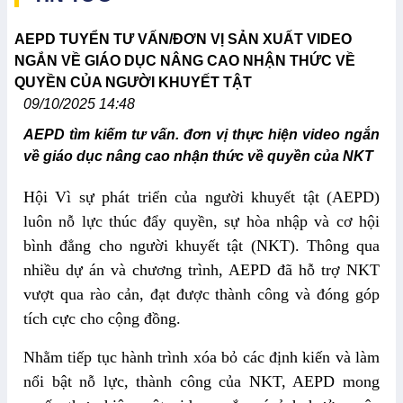
AEPD TUYỂN TƯ VẤN/ĐƠN VỊ SẢN XUẤT VIDEO
NGẮN VỀ GIÁO DỤC NÂNG CAO NHẬN THỨC VỀ
QUYỀN CỦA NGƯỜI KHUYẾT TẬT
09/10/2025 14:48
AEPD tìm kiếm tư vấn. đơn vị thực hiện video ngắn
về giáo dục nâng cao nhận thức về quyền của NKT
Hội Vì sự phát triển của người khuyết tật (AEPD)
luôn nỗ lực thúc đẩy quyền, sự hòa nhập và cơ hội
bình đẳng cho người khuyết tật (NKT). Thông qua
nhiều dự án và chương trình, AEPD đã hỗ trợ NKT
vượt qua rào cản, đạt được thành công và đóng góp
tích cực cho cộng đồng.
Nhằm tiếp tục hành trình xóa bỏ các định kiến và làm
nổi bật
nỗ lực, thành công
của NKT, AEPD mong