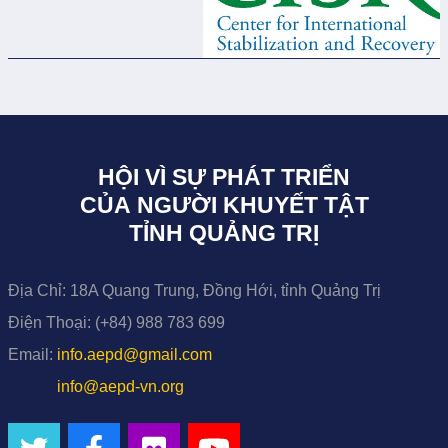
HỘI VÌ SỰ PHÁT TRIỂN
CỦA NGƯỜI KHUYẾT TẬT
TỈNH QUẢNG TRỊ
Địa Chỉ:
18A Quang Trung, Đồng Hới, tỉnh Quảng Trị
Điện Thoại:
(+84) 988 783 699
Email:
info.aepd@gmail.com
info@aepd-vn.org