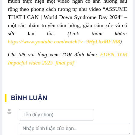
muốn thực hiện một video ngắn
có
ảnh hưởng
sâu
rộng
theo phong cách tương tự
như
video “ASSUME
THAT I CAN | World Down Syndrome Day 2024” –
một sản phẩm truyền cảm hứng, giàu cảm xúc và có
sức lan tỏa.
(Link tham khảo:
https://www.youtube.com/watch?v=9HpLhxMFJR8
)
Chi tiết vui lòng xem TOR đính kèm:
EDEN TOR
Impacful video 2025_final.pdf
BÌNH LUẬN