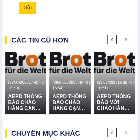
Gửi
‹
›
CÁC TIN CŨ HƠN
0
(29/07/2026
17
- 0
(29/07/2026
15
- 0
(29/07/2026
18
- 0
16:59)
16:54)
16:51)
AEPD THÔNG
AEPD THÔNG
AEPD THÔNG
BÁO CHÀO
BÁO CHÀO
BÁO MỜI
HÀNG CẠNH
HÀNG CẠNH
CHÀO HÀNG
TRANH CUNG
TRANH CUNG
CẠNH TRANH
CẤP VÀ LẮP
CẤP THIẾT BỊ
GÓI MUA
ĐẶT HỆ
CỨU NẠN,
SẮM: CUNG
‹
›
THỐNG LOA
CHUYÊN MỤC KHÁC
CỨU HỘ VÀ
CẤP VÀ LẮP
TRUYỀN
PHÒNG
ĐẶT 03 BẢN