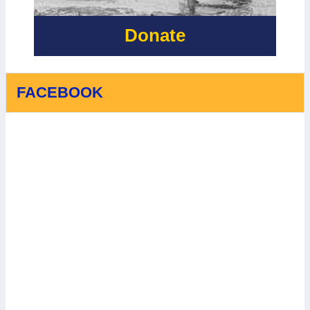
AID
Donate
FACEBOOK