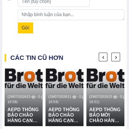
Gửi
‹
›
CÁC TIN CŨ HƠN
0
(29/07/2026
15
- 0
(29/07/2026
11
- 0
(29/07/2026
15
- 0
16:59)
16:54)
16:51)
AEPD THÔNG
AEPD THÔNG
AEPD THÔNG
BÁO CHÀO
BÁO CHÀO
BÁO MỜI
HÀNG CẠNH
HÀNG CẠNH
CHÀO HÀNG
TRANH CUNG
TRANH CUNG
CẠNH TRANH