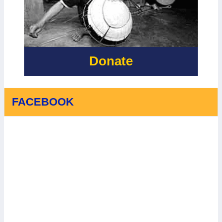
Ý NGHĨA VỚI
ỨNG VỚI
SỰ HỖ TRỢ
BIẾN ĐỔI KHÍ
QUÝ BÁU
HẬU
CỦA IRISH
AID
Donate
FACEBOOK