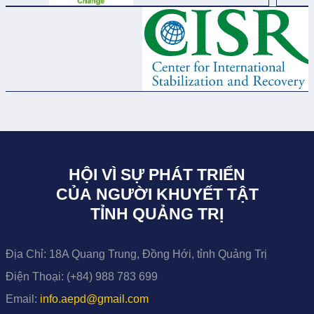
HỘI VÌ SỰ PHÁT TRIỂN
CỦA NGƯỜI KHUYẾT TẬT
TỈNH QUẢNG TRỊ
Địa Chỉ:
18A Quang Trung, Đồng Hới, tỉnh Quảng Trị
Điện Thoại:
(+84) 988 783 699
Email:
info.aepd@gmail.com