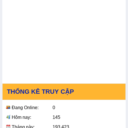
THỐNG KÊ TRUY CẬP
Đang Online:
0
Hôm nay:
145
Tháng này:
193,423