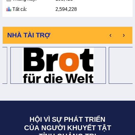
Tất cả:
2,594,228
‹
›
NHÀ TÀI TRỢ
HỘI VÌ SỰ PHÁT TRIỂN
CỦA NGƯỜI KHUYẾT TẬT