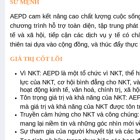
SỨ MỆNH
AEPD cam kết nâng cao chất lượng cuộc sống 
chương trình hỗ trợ toàn diện, tập trung phát
tế và xã hội, tiếp cận các dịch vụ y tế có ch
thiên tai dựa vào cộng đồng, và thúc đẩy thực 
GIÁ TRỊ CỐT LÕI
Vì NKT: AEPD là một tổ chức vì NKT, thể h
lực của NKT, cơ hội bình đẳng cho NKT, v
hoạt động kinh tế, văn hoá, chính trị, xã h
Tôn trọng giá trị và khả năng của NKT: AE
mà giá trị và khả năng của NKT được tôn t
Truyền cảm hứng cho NKT và công chúng: 
mang lại niềm tin và những góc nhìn mới 
Sự tham gia của người khuyết tật và các b