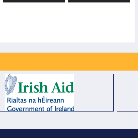
CẤP VÀ LẮP ĐẶT 03
BÁO RỦI RO THIÊN
BẢN ĐỒ RŮI RO
TAI LẦN 2
THIÊN TAI TẠI XÃ
BỐ TRẠCH, XÃ BẮC
TRẠCH VÀ XÃ
PHONG NHA, TỈNH
QUẢNG TRỊ - LẦN 2