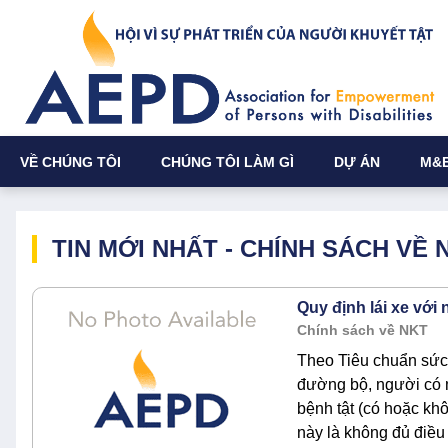
VỀ CHÚNG TÔI
CHÚNG TÔI LÀM GÌ
DỰ ÁN
M&
TIN MỚI NHẤT - CHÍNH SÁCH VỀ 
Quy định lái xe với 
Chính sách về NKT
Theo Tiêu chuẩn sức 
đường bộ, người có mộ
bệnh tật (có hoặc khô
này là không đủ điều