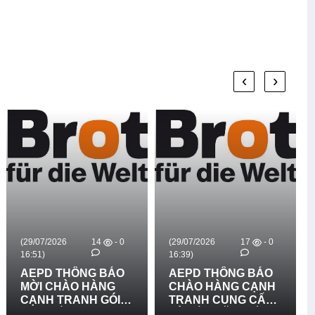
‹
›
(29/07/2026
14
- 0
(29/07/2026
17
- 0
16:51)
16:39)
AEPD THÔNG BÁO
AEPD THÔNG BÁO
MỜI CHÀO HÀNG
CHÀO HÀNG CẠNH
CẠNH TRANH GÓI
TRANH CUNG CẤP
MUA SẮM: CUNG
VÀ LẮP ĐẶT BIỂN