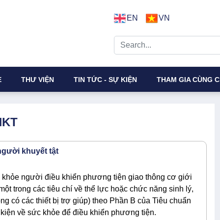
EN
VN
E
THƯ VIỆN
TIN TỨC - SỰ KIỆN
THAM GIA CÙNG C
NKT
người khuyết tật
khỏe người điều khiển phương tiện giao thông cơ giới
t trong các tiêu chí về thể lực hoặc chức năng sinh lý,
ng có các thiết bị trợ giúp) theo Phần B của Tiêu chuẩn
 kiện về sức khỏe để điều khiển phương tiện.