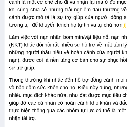
cảnh là một cơ chế cho đi và nhận lại mà ở đó mụ
khi cùng chia sẻ những trải nghiệm đau thương về 
cảnh được mô tả là sự trợ giúp của người đồng 
tương tự để khuyến khích họ tự tin và tự chủ hơn
[i]
Làm việc với nạn nhân bom mìn/vật liệu nổ, nạn n
(NKT) khác đòi hỏi rất nhiều sự hỗ trợ về mặt tâm 
những người thấu hiểu về hoàn cảnh của người khá
nạn), được coi là nền tảng cơ bản cho sự phục hồ
sự trợ giúp.
Thông thường khi nhắc đến hỗ trợ đồng cảnh mọi 
và bảo đảm sức khỏe cho họ. Điều này đúng, nhưng 
nhiều mục đích khác nữa, như đạt được mục tiêu ch
giúp đỡ các cá nhân có hoàn cảnh khó khăn và đấu 
thực hiện thông qua các nhóm tự lực có thể là một
nhận tài trợ.