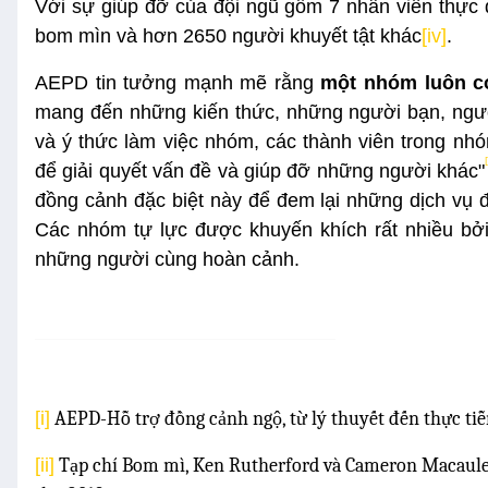
Với sự giúp đỡ của đội ngũ gồm 7 nhân viên thực
bom mìn và hơn 2650 người khuyết tật khác
[iv]
.
AEPD tin tưởng mạnh mẽ rằng
một nhóm luôn có
mang đến những kiến thức, những người bạn, người
và ý thức làm việc nhóm, các thành viên trong n
để giải quyết vấn đề và giúp đỡ những người khác"
đồng cảnh đặc biệt này để đem lại những dịch vụ đ
Các nhóm tự lực được khuyến khích rất nhiều bởi v
những người cùng hoàn cảnh.
[i]
AEPD-Hỗ trợ đồng cảnh ngộ, từ lý thuyết đến thực tiễn
[ii]
Tạp chí Bom mì, Ken Rutherford và Cameron Macaul