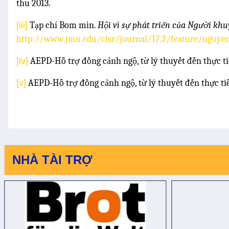
thu 2013.
[iii]
Tạp chí Bom mìn.
Hội vì sự phát triển của Người khu
http://www.jmu.edu/cisr/journal/17.2/feature/nguye
[iv]
AEPD-Hỗ trợ đồng cảnh ngộ, từ lý thuyết đến thực tiễn
[v]
AEPD-Hỗ trợ đồng cảnh ngộ, từ lý thuyết đến thực tiễn 
NHÀ TÀI TRỢ