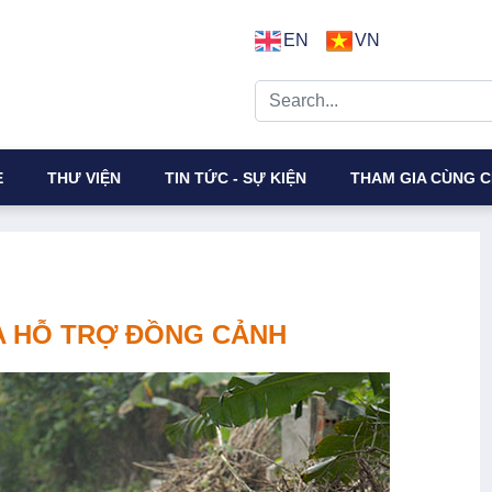
EN
VN
E
THƯ VIỆN
TIN TỨC - SỰ KIỆN
THAM GIA CÙNG C
A HỖ TRỢ ĐỒNG CẢNH