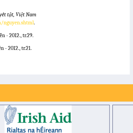
yết tật, Việt Nam
n/nguyen.shtml
.
 - 2012., tr.29.
- 2012., tr.21.