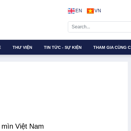
EN
VN
E
THƯ VIỆN
TIN TỨC - SỰ KIỆN
THAM GIA CÙNG C
 mìn Việt Nam