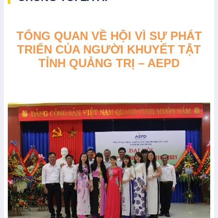
TỔNG QUAN VỀ HỘI VÌ SỰ PHÁT
TRIỂN
CỦA NGƯỜI KHUYẾT TẬT
TỈNH QUẢNG TRỊ – AEPD