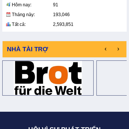
Hôm nay:
91
Tháng này:
193,046
Tất cả:
2,593,851
‹
›
NHÀ TÀI TRỢ