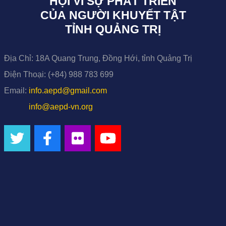
HỘI VÌ SỰ PHÁT TRIỂN
CỦA NGƯỜI KHUYẾT TẬT
TỈNH QUẢNG TRỊ
Địa Chỉ:
18A Quang Trung, Đồng Hới, tỉnh Quảng Trị
Điện Thoại:
(+84) 988 783 699
Email:
info.aepd@gmail.com
info@aepd-vn.org