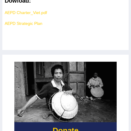
Dowload:
AEPD Charter_Viet.pdf
AEPD Strategic Plan
Donate