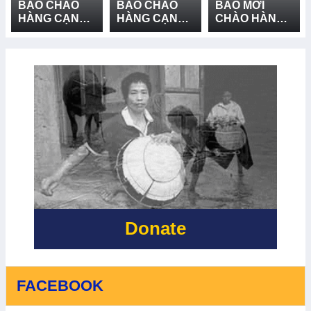
BÁO CHÀO
BÁO CHÀO
BÁO MỜI
HÀNG CẠNH
HÀNG CẠNH
CHÀO HÀNG
TRANH CUNG
TRANH CUNG
CẠNH TRANH
CẤP VÀ LẮP
CẤP THIẾT BỊ
GÓI MUA
ĐẶT HỆ
CỨU NẠN,
SẮM: CUNG
THỐNG LOA
CỨU HỘ VÀ
CẤP VÀ LẮP
TRUYỀN
PHÒNG
ĐẶT 03 BẢN
THANH - LẦN
CHỐNG
ĐỒ RŮI RO
2
THIÊN TAI -
THIÊN TAI TẠI
LẦN 2
XÃ BỐ
TRẠCH, XÃ
BẮC TRẠCH
VÀ XÃ
PHONG NHA,
TỈNH QUẢNG
TRỊ - LẦN 2
Donate
FACEBOOK