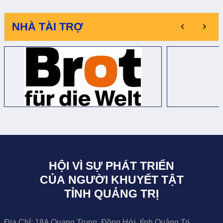
‹
›
NHÀ TÀI TRỢ
HỘI VÌ SỰ PHÁT TRIỂN
CỦA NGƯỜI KHUYẾT TẬT
TỈNH QUẢNG TRỊ
Địa Chỉ:
18A Quang Trung, Đồng Hới, tỉnh Quảng Trị