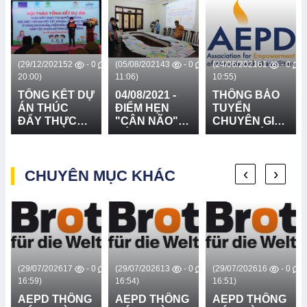
0
(29/12/2021
52
- 0
(05/08/2021
43
- 0
(24/06/2021
61
- 0
20:00)
11:06)
10:55)
TỔNG KẾT DỰ
04/08/2021 -
THÔNG BÁO
ÁN THÚC
ĐIỂM HẸN
TUYỂN
ĐẨY THỰC
"CÂN NÃO"
CHUYÊN GIA
THI QUYỀN
CỦA BAN
THỰC HIỆN
TRẺ EM, ĐẶC
GIÁM KHẢO
ĐÁNH GIÁ
BIỆT TRẺ
NĂNG LỰC
‹
›
KHUYẾT TẬT
CHUYÊN MỤC KHÁC
TRẠM Y TẾ
TRONG LĨNH
XÃ TRONG
VỰC GIÁO
VIỆC PHÁT
DỤC Ở VÙNG
HIỆN SỚM,
KHÓ KHĂN,
CAN THIỆP
MIỀN NÚI,
SỚM ĐỐI VỚI
VÙNG ĐỒNG
TRẺ KHUYẾT
BÀO DÂN
TẬT
0
(29/07/2026
17
- 0
(29/07/2026
13
- 0
(29/07/2026
16
- 0
TỘC THIỂU
16:59)
16:54)
16:51)
SỐ TỈNH
AEPD THÔNG
AEPD THÔNG
AEPD THÔNG
QUẢNG BÌNH