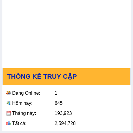
THỐNG KÊ TRUY CẬP
Đang Online:
1
Hôm nay:
645
Tháng này:
193,923
Tất cả:
2,594,728