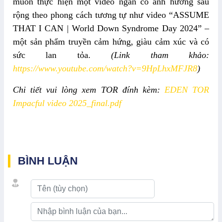
muốn thực hiện một video ngắn
có
ảnh hưởng
sâu
rộng
theo phong cách tương tự
như
video “ASSUME
THAT I CAN | World Down Syndrome Day 2024” –
một sản phẩm truyền cảm hứng, giàu cảm xúc và có
sức lan tỏa.
(Link tham khảo:
https://www.youtube.com/watch?v=9HpLhxMFJR8
)
Chi tiết vui lòng xem TOR đính kèm:
EDEN TOR
Impacful video 2025_final.pdf
BÌNH LUẬN