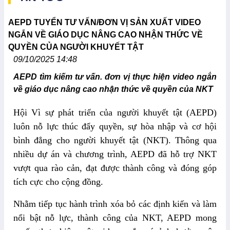
AEPD TUYỂN TƯ VẤN/ĐƠN VỊ SẢN XUẤT VIDEO
NGẮN VỀ GIÁO DỤC NÂNG CAO NHẬN THỨC VỀ
QUYỀN CỦA NGƯỜI KHUYẾT TẬT
09/10/2025 14:48
AEPD tìm kiếm tư vấn. đơn vị thực hiện video ngắn
về giáo dục nâng cao nhận thức về quyền của NKT
Hội Vì sự phát triển của người khuyết tật (AEPD)
luôn nỗ lực thúc đẩy quyền, sự hòa nhập và cơ hội
bình đẳng cho người khuyết tật (NKT). Thông qua
nhiều dự án và chương trình, AEPD đã hỗ trợ NKT
vượt qua rào cản, đạt được thành công và đóng góp
tích cực cho cộng đồng.
Nhằm tiếp tục hành trình xóa bỏ các định kiến và làm
nổi bật
nỗ lực, thành công
của NKT, AEPD mong