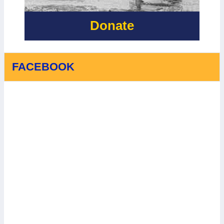
AID
Donate
FACEBOOK