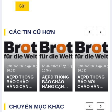
Gửi
‹
›
CÁC TIN CŨ HƠN
0
(29/07/2026
15
- 0
(29/07/2026
11
- 0
(29/07/2026
14
- 0
16:59)
16:54)
16:51)
AEPD THÔNG
AEPD THÔNG
AEPD THÔNG
BÁO CHÀO
BÁO CHÀO
BÁO MỜI
HÀNG CẠNH
HÀNG CẠNH
CHÀO HÀNG
TRANH CUNG
TRANH CUNG
CẠNH TRANH
CẤP VÀ LẮP
CẤP THIẾT BỊ
GÓI MUA
ĐẶT HỆ
CỨU NẠN,
SẮM: CUNG
‹
›
THỐNG LOA
CHUYÊN MỤC KHÁC
CỨU HỘ VÀ
CẤP VÀ LẮP
TRUYỀN
PHÒNG
ĐẶT 03 BẢN