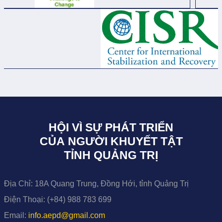
HỘI VÌ SỰ PHÁT TRIỂN
CỦA NGƯỜI KHUYẾT TẬT
TỈNH QUẢNG TRỊ
Địa Chỉ:
18A Quang Trung, Đồng Hới, tỉnh Quảng Trị
Điện Thoại:
(+84) 988 783 699
Email:
info.aepd@gmail.com