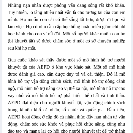
Những nạn nhân được phỏng vấn đang sống rất khó khăn.
Tuy nhiên, lo lắng nhiều nhất vẫn là cho tương lai của con em
mình. Họ muốn con cái có thể sống tốt hơn, được đi học và
làm việc. Họ có nhu cầu cấp học bổng hoặc miễn giảm chi phí
học hành cho con vì rất đắt. Một số người khác muốn con họ
(bị khuyết tật) sẽ được chăm sóc ở một cơ sở chuyên nghiệp
sau khi họ mất.
Qua c
uộc khảo sát
thấy được
một số mô hình hỗ trợ người
khuyết tật của AEPD ở khu vực khảo sát. Một số mô hình
được đánh giá cao, cần được duy trì và cải thiện. Đó là mô
hình hỗ trợ vận động chính sách, mô hình hỗ trợ đồng cảnh
ngộ, mô hình hỗ trợ nâng cao vị thế xã hội, mô hình hỗ trợ cho
vay nhỏ và mô hình hỗ trợ phát triển thể chất và tinh thần.
AEPD đại diện cho người khuyết tật, vận động chính sách
trong khuôn khổ cá nhân, tổ chức và quốc gia. Đầu tiên,
AEPD hoạt động ở cấp độ cá nhân, thúc đẩy nạn nhân tự vận
động, chăm sóc sức khỏe và phục hồi chức năng, cũng như
đào tạo và mang lại cơ hội cho người khuyết tật để trở thành