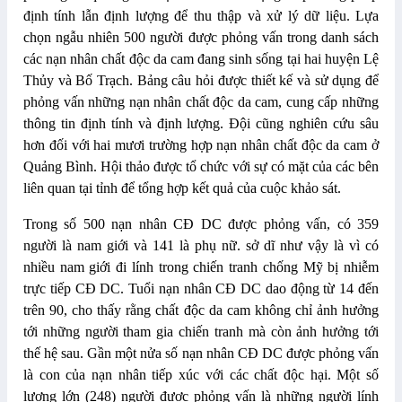
định tính lẫn định lượng để thu thập và xử lý dữ liệu. Lựa
chọn ngẫu nhiên 500 người được phỏng vấn trong danh sách
các nạn nhân chất độc da cam đang sinh sống tại hai huyện Lệ
Thủy và Bố Trạch. Bảng câu hỏi được thiết kế và sử dụng để
phỏng vấn những nạn nhân chất độc da cam, cung cấp những
thông tin định tính và định lượng. Đội cũng nghiên cứu sâu
hơn đối với hai mươi trường hợp nạn nhân chất độc da cam ở
Quảng Bình. Hội thảo được tổ chức với sự có mặt của các bên
liên quan tại tỉnh để tổng hợp kết quả của cuộc khảo sát.
Trong số 500 nạn nhân CĐ DC được phỏng vấn, có 359
người là nam giới và 141 là phụ nữ. sở dĩ như vậy là vì có
nhiều nam giới đi lính trong chiến tranh chống Mỹ bị nhiễm
trực tiếp CĐ DC. Tuổi nạn nhân CĐ DC dao động từ 14 đến
trên 90, cho thấy rằng chất độc da cam không chỉ ảnh hưởng
tới những người tham gia chiến tranh mà còn ảnh hưởng tới
thế hệ sau. Gần một nửa số nạn nhân CĐ DC được phỏng vấn
là con của nạn nhân tiếp xúc với các chất độc hại. Một số
lượng lớn (248) người được phỏng vấn là những người lính