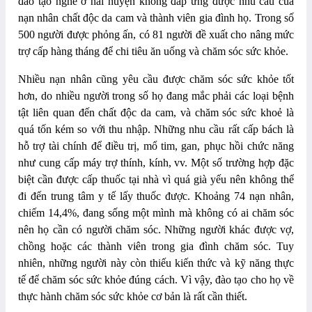
đào tạo nghề ở hai huyện không đáp ứng được nhu cầu của
nạn nhân chất độc da cam và thành viên gia đình họ. Trong số
500 người được phỏng ấn, có 81 người đề xuất cho nâng mức
trợ cấp hàng tháng để chi tiêu ăn uống và chăm sóc sức khỏe.
Nhiều nạn nhân cũng yêu cầu được chăm sóc sức khỏe tốt
hơn, do nhiều người trong số họ đang mắc phải các loại bệnh
tật liên quan đến chất độc da cam, và chăm sóc sức khoẻ là
quá tốn kém so với thu nhập. Những nhu cầu rất cấp bách là
hỗ trợ tài chính để điều trị, mổ tim, gan, phục hồi chức năng
như cung cấp máy trợ thính, kính, vv. Một số trường hợp đặc
biệt cần được cấp thuốc tại nhà vì quá già yếu nên không thể
đi đến trung tâm y tế lấy thuốc được. Khoảng 74 nạn nhân,
chiếm 14,4%, đang sống một mình mà không có ai chăm sóc
nên họ cần có người chăm sóc. Những người khác được vợ,
chồng hoặc các thành viên trong gia đình chăm sóc. Tuy
nhiên, những người này còn thiếu kiến thức và kỹ năng thực
tế để chăm sóc sức khỏe đúng cách. Vì vậy, đào tạo cho họ về
thực hành chăm sóc sức khỏe cơ bản là rất cần thiết.