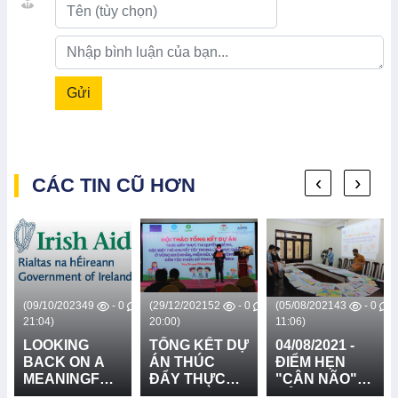
Gửi
‹
›
CÁC TIN CŨ HƠN
0
(09/10/2023
49
- 0
(29/12/2021
52
- 0
(05/08/2021
43
- 0
21:04)
20:00)
11:06)
LOOKING
TỔNG KẾT DỰ
04/08/2021 -
BACK ON A
ÁN THÚC
ĐIỂM HẸN
MEANINGFUL
ĐẨY THỰC
"CÂN NÃO"
JOURNEY
THI QUYỀN
CỦA BAN