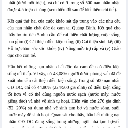
nhất (dưới một triệu), và chỉ có 9 trong số 500 nạn nhân nhận
được 4-5 triệu / tháng (xem biểu đồ sau để biết thêm chi tiết).
Kết quả thứ hai của cuộc khảo sát tập trung vào các nhu cầu
của nạn nhân chất độc da cam tại Quảng Bình. Kết quả cho
thấy họ ưu tiên 5 nhu cầu để cải thiện chất lượng cuộc sống,
bao gồm (i) Cải thiện điều kiện sống; (ii) Cải thiện sinh kế; (iii)
Hỗ trợ chăm sóc sức khỏe; (iv) Nâng mức trợ cấp và (v) Giáo
dục cho con trẻ.
Hầu hết những nạn nhân chất độc da cam đều có điều kiện
sống rất thấp. Vì vậy, có 43,08% người được phỏng vấn đã đề
xuất nhu cầu cải thiện điều kiện sống. Trong số 500 nạn nhân
CĐ DC, chỉ có 44,80% (224/500 gia đình) có điều kiện sống
tốt hơn vì có thể dùng nguồn nước sạch (nước máy, nước
giếng đào) và nhà vệ sinh tự hoại. Hiện vẫn còn 276 gia đình
(52, 20%) sử dụng nhà vệ sinh tạm bợ và n
ướ
c sông, suối,
n
ướ
c m
áy
đ
ể sinh hoạt. Quan sát cho thấy, hầu hết những nạn
nhân CÐ DC
đ
ang sống trong những ngôi nhà tạm bợ/yếu