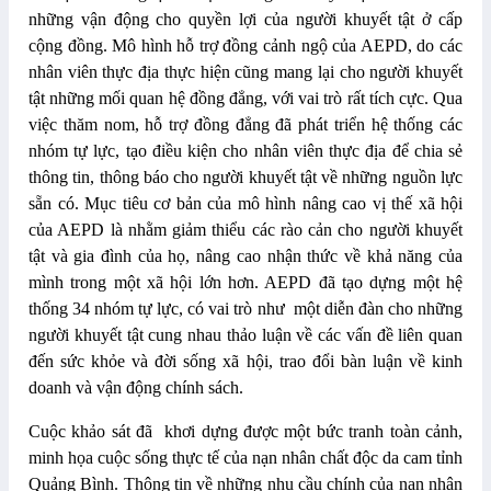
những vận động cho quyền lợi của người khuyết tật ở cấp
cộng đồng. Mô hình hỗ trợ đồng cảnh ngộ của AEPD, do các
nhân viên thực địa thực hiện cũng mang lại cho người khuyết
tật những mối quan hệ đồng đẳng, với vai trò rất tích cực. Qua
việc thăm nom, hỗ trợ đồng đẳng đã phát triển hệ thống các
nhóm tự lực, tạo điều kiện cho nhân viên thực địa để chia sẻ
thông tin, thông báo cho người khuyết tật về những nguồn lực
sẵn có. Mục tiêu cơ bản của mô hình nâng cao vị thế xã hội
của AEPD là nhằm giảm thiểu các rào cản cho người khuyết
tật và gia đình của họ, nâng cao nhận thức về khả năng của
mình trong một xã hội lớn hơn. AEPD đã tạo dựng một hệ
thống 34 nhóm tự lực, có vai trò như một diễn đàn cho những
người khuyết tật cung nhau thảo luận về các vấn đề liên quan
đến sức khỏe và đời sống xã hội, trao đổi bàn luận ​về kinh
doanh và vận động chính sách.
Cuộc khảo sát đã khơi dựng được một bức tranh toàn cảnh,
minh họa cuộc sống thực tế của nạn nhân chất độc da cam tỉnh
Quảng Bình. Thông tin về những nhu cầu chính của nạn nhân