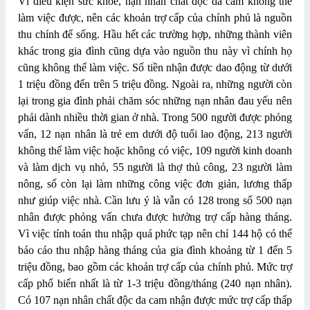
Vì điều kiện sức khoẻ, nạn nhân chất độc da cam không thể
làm việc được, nên các khoản trợ cấp của chính phủ là nguồn
thu chính để sống. Hầu hết các trường hợp, những thành viên
khác trong gia đình cũng dựa vào nguồn thu này vì chính họ
cũng không thể làm việc. Số tiền nhận được dao động từ dưới
1 triệu đồng đến trên 5 triệu đồng. Ngoài ra, những người còn
lại trong gia đình phải chăm sóc những nạn nhân đau yếu nên
phải dành nhiều thời gian ở nhà. Trong 500 người được phỏng
vấn, 12 nạn nhân là trẻ em dưới độ tuổi lao động, 213 người
không thể làm việc hoặc không có việc, 109 người kinh doanh
và làm dịch vụ nhỏ, 55 người là thợ thủ công, 23 người làm
nông, số còn lại làm những công việc đơn giản, lương thấp
như giúp việc nhà. Cần lưu ý là vẫn có 128 trong số 500 nạn
nhân được phỏng vấn chưa được hưởng trợ cấp hàng tháng.
Vì việc tính toán thu nhập quá phức tạp nên chỉ 144 hộ có thể
báo cáo thu nhập hàng tháng của gia đình khoảng từ 1 đến 5
triệu đồng, bao gồm các khoản trợ cấp của chính phủ. Mức trợ
cấp phổ biến nhất là từ 1-3 triệu đồng/tháng (240 nạn nhân).
Có 107 nạn nhân chất độc da cam nhận được mức trợ cấp thấp