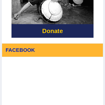
BẮC TRẠCH
VÀ XÃ
PHONG NHA,
TỈNH QUẢNG
TRỊ - LẦN 2
Donate
FACEBOOK