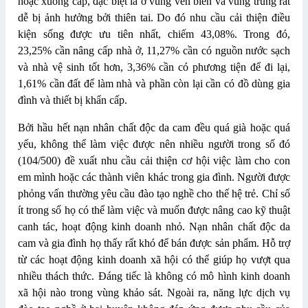
hoặc xuống cấp,
đ
ặc biệt là ở vùng ven biển và vùng trũng rất
dễ bị ảnh h
ưởng
bởi thiên tai. Do
đ
ó nhu cầu cải thiện
đ
iều
kiện sống
được
ưu
tiên nhất, chiếm 43,08%. Trong
đ
ó,
23,25% cần nâng cấp nhà ở, 11,27% cần có nguồn n
ư
ớc sạch
và nhà vệ sinh tốt h
ơ
n, 3,36% cần có ph
ươ
ng tiện
đ
ể
đ
i lại,
1,61% cần
đ
ất
đ
ể làm nhà và phần còn lại cần có đồ dùng gia
đình và thiết bị khẩn cấp.
Bởi hầu hết nạn nhân chất độc da cam đều quá già hoặc quá
yếu, không thể làm việc được nên nhiều người trong số đó
(104/500) đề xuất nhu cầu cải thiện cơ hội việc làm cho con
em mình hoặc các thành viên khác trong gia đình. Người được
phỏng vấn thường yêu cầu đào tạo nghề cho thế hệ trẻ. Chỉ số
ít trong số họ có thể làm việc và muốn được nâng cao kỹ thuật
canh tác, hoạt động kinh doanh nhỏ. Nạn nhân chất độc da
cam và gia đình họ thấy rất khó để bán được sản phẩm. Hỗ trợ
từ các hoạt động kinh doanh xã hội có thể giúp họ vượt qua
nhiều thách thức. Đáng tiếc là không có mô hình kinh doanh
xã hội nào trong vùng khảo sát. Ngoài ra, năng lực dịch vụ