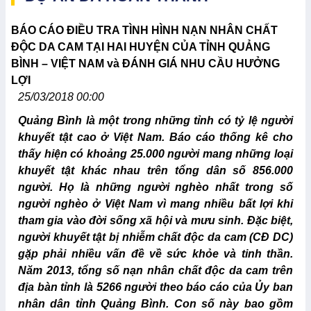
BÁO CÁO ĐIỀU TRA TÌNH HÌNH NẠN NHÂN CHẤT
ĐỘC DA CAM TẠI HAI HUYỆN CỦA TỈNH QUẢNG
BÌNH – VIỆT NAM và ĐÁNH GIÁ NHU CẦU HƯỞNG
LỢI
25/03/2018 00:00
Quảng Bình là một trong những tỉnh có tỷ lệ người
khuyết tật cao ở Việt Nam. Báo cáo thống kê cho
thấy hiện có khoảng 25.000 người mang những loại
khuyết tật khác nhau trên tổng dân số 856.000
người. Họ là những người nghèo nhất trong số
người nghèo ở Việt Nam vì mang nhiều bất lợi khi
tham gia vào đời sống xã hội và mưu sinh. Đặc biệt,
người khuyết tật bị nhiễm chất độc da cam (CĐ DC)
gặp phải nhiều vấn đề về sức khỏe và tinh thần.
Năm 2013, tổng số nạn nhân chất độc da cam trên
địa bàn tỉnh là 5266 người theo báo cáo của Ủy ban
nhân dân tỉnh Quảng Bình. Con số này bao gồm