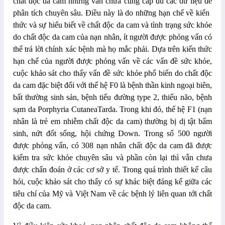
chất độc da cam nhưng vẫn chưa cung cấp đủ các dữ liệu để
phân tích chuyên sâu. Điều này là do những hạn chế về kiến ​​
thức và sự hiểu biết về chất độc da cam và tình trạng sức khỏe
do chất độc da cam của nạn nhân, ít người được phỏng vấn có
thể trả lời chính xác bệnh mà họ mắc phải. Dựa trên kiến ​​thức
hạn chế của người được phỏng vấn về các vấn đề sức khỏe,
cuộc khảo sát cho thấy vấn đề sức khỏe phổ biến do chất độc
da cam đặc biệt đối với thế hệ F0 là bệnh thần kinh ngoại biên,
bất thường sinh sản, bệnh tiểu đường type 2, thiếu não, bệnh
sạm da Porphyria CutaneaTarda. Trong khi đó, thế hệ F1 (nạn
nhân là trẻ em nhiễm chất độc da cam) thường bị dị tật bẩm
sinh, nứt đốt sống, hội chứng Down. Trong số 500 người
được phỏng vấn, có 308 nạn nhân chất độc da cam đã được
kiểm tra sức khỏe chuyên sâu và phần còn lại thì vẫn chưa
được chẩn đoán ở các cơ sở y tế. Trong quá trình thiết kế câu
hỏi, cuộc khảo sát cho thấy có sự khác biệt đáng kể giữa các
tiêu chí của Mỹ và Việt Nam về các bệnh lý liên quan tới chất
độc da cam.