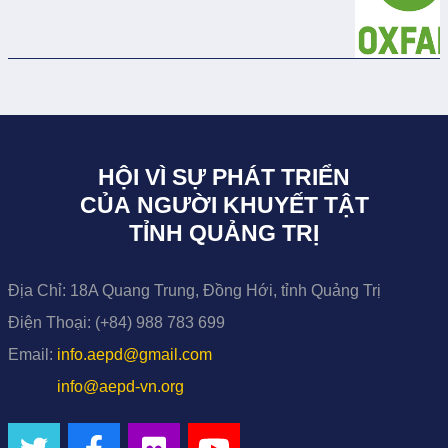
HỘI VÌ SỰ PHÁT TRIỂN
CỦA NGƯỜI KHUYẾT TẬT
TỈNH QUẢNG TRỊ
Địa Chỉ:
18A Quang Trung, Đồng Hới, tỉnh Quảng Trị
Điện Thoại:
(+84) 988 783 699
Email:
info.aepd@gmail.com
info@aepd-vn.org