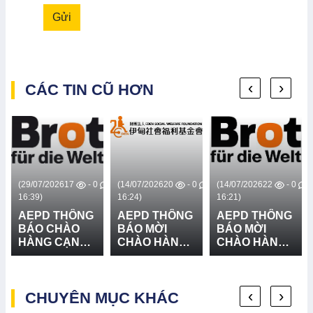
Gửi
‹
›
CÁC TIN CŨ HƠN
0
(29/07/2026
17
- 0
(14/07/2026
20
- 0
(14/07/2026
22
- 0
16:39)
16:24)
16:21)
AEPD THÔNG
AEPD THÔNG
AEPD THÔNG
BÁO CHÀO
BÁO MỜI
BÁO MỜI
HÀNG CẠNH
CHÀO HÀNG
CHÀO HÀNG
TRANH CUNG
CẠNH TRANH
CẠNH TRANH
CẤP VÀ LẮP
GÓI MUA
GÓI MUA
ĐẶT BIỂN
SẮM: CUNG
SẮM: CUNG
‹
›
BÁO RỦI RO
CHUYÊN MỤC KHÁC
CẤP TRANG
CẤP VÀ LẮP
THIÊN TAI
THIẾT BỊ
ĐẶT 03 BẢN